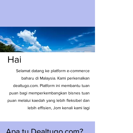
Hai
Selamat datang ke platform e-commerce
baharu di Malaysia. Kami perkenalkan
dealtugo.com. Platform ini membantu tuan
puan bagi memperkembangkan bisnes tuan
puan melalui kaedah yang lebih fleksibel dan
lebih effisien, Jom kenali kami lagi
Apa tu Dealtugo.com?