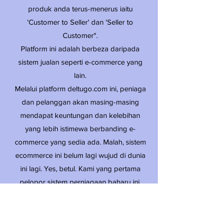
produk anda terus-menerus iaitu
'Customer to Seller' dan 'Seller to
Customer".
Platform ini adalah berbeza daripada
sistem jualan seperti e-commerce yang
lain.
Melalui platform deltugo.com ini, peniaga
dan pelanggan akan masing-masing
mendapat keuntungan dan kelebihan
yang lebih istimewa berbanding e-
commerce yang sedia ada. Malah, sistem
ecommerce ini belum lagi wujud di dunia
ini lagi. Yes, betul. Kami yang pertama
pelopor sistem perniagaan baharu ini.
JADI, apa tunggu lagi. JOM sertai
keluarga kami yang sedang berkembang